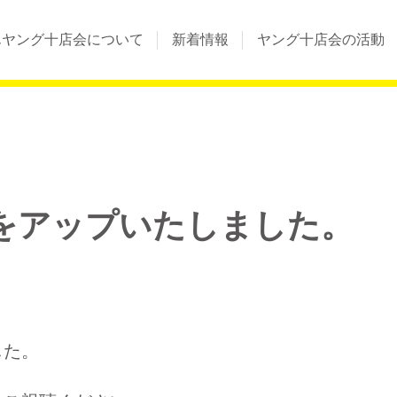
んヤング十店会について
新着情報
ヤング十店会の活動
をアップいたしました。
した。