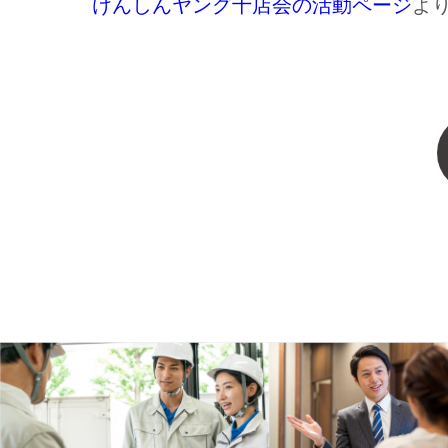
けんしんヤング十店会の活動ページ
よ